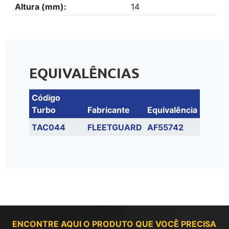
Altura (mm):
14
EQUIVALÊNCIAS
Código
Turbo
Fabricante
Equivalência
TAC044
FLEETGUARD
AF55742
ENCONTRE AQUI O PRODUTO QUE VOCÊ PRECISA