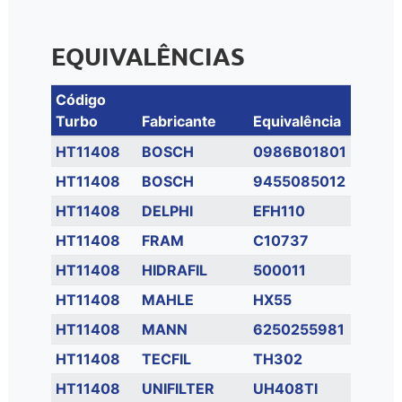
EQUIVALÊNCIAS
Código
Turbo
Fabricante
Equivalência
HT11408
BOSCH
0986B01801
HT11408
BOSCH
9455085012
HT11408
DELPHI
EFH110
HT11408
FRAM
C10737
HT11408
HIDRAFIL
500011
HT11408
MAHLE
HX55
HT11408
MANN
6250255981
HT11408
TECFIL
TH302
HT11408
UNIFILTER
UH408TI