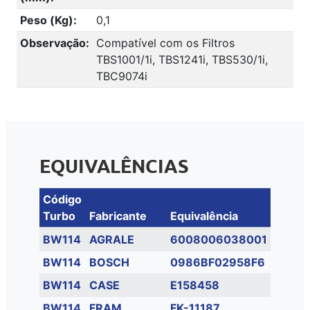
Peso (Kg):
0,1
Observação:
Compatível com os Filtros
TBS1001/1i, TBS1241i, TBS530/1i,
TBC9074i
EQUIVALÊNCIAS
Código
Turbo
Fabricante
Equivalência
BW114
AGRALE
6008006038001
BW114
BOSCH
0986BF02958F6
BW114
CASE
E158458
BW114
FRAM
FK-11187