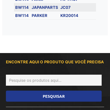
BW114
JAPANPARTS
JC07
BW114
PARKER
KR20014
ENCONTRE AQUI O PRODUTO QUE VOCÊ PRECISA