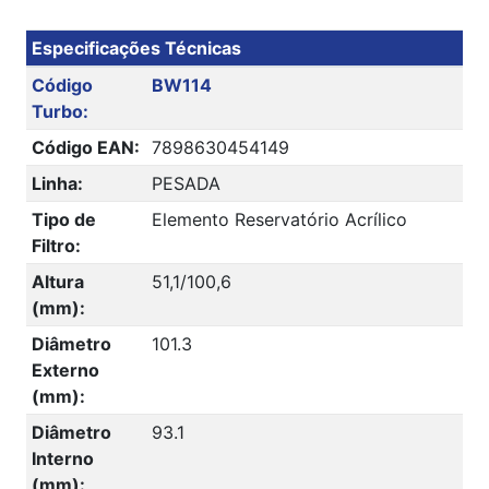
Especificações Técnicas
Código
BW114
Turbo:
Código EAN:
7898630454149
Linha:
PESADA
Tipo de
Elemento Reservatório Acrílico
Filtro:
Altura
51,1/100,6
(mm):
Diâmetro
101.3
Externo
(mm):
Diâmetro
93.1
Interno
(mm):