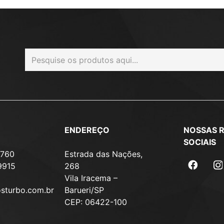
ENDEREÇO
NOSSAS 
SOCIAIS
7760
Estrada das Nações,
9915
268
Vila Iracema –
osturbo.com.br
Barueri/SP
CEP: 06422-100