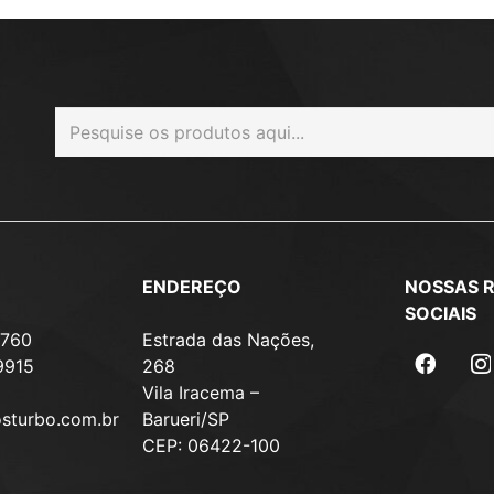
ENDEREÇO
NOSSAS 
SOCIAIS
7760
Estrada das Nações,
9915
268
Vila Iracema –
osturbo.com.br
Barueri/SP
CEP: 06422-100