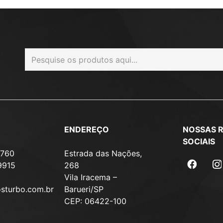
ENDEREÇO
NOSSAS 
SOCIAIS
7760
Estrada das Nações,
9915
268
Vila Iracema –
osturbo.com.br
Barueri/SP
CEP: 06422-100