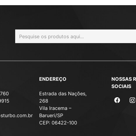
ENDEREÇO
NOSSAS 
SOCIAIS
7760
Estrada das Nações,
9915
268
Vila Iracema –
osturbo.com.br
Barueri/SP
CEP: 06422-100