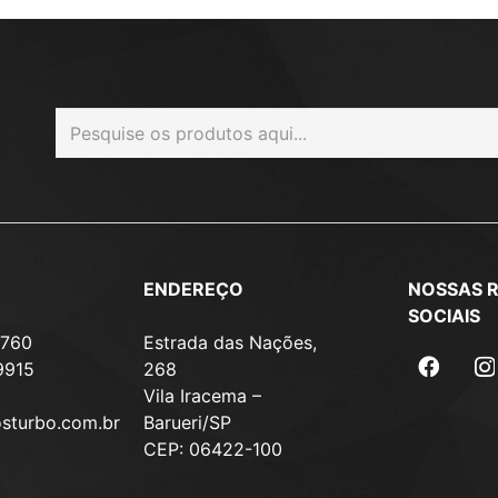
ENDEREÇO
NOSSAS 
SOCIAIS
7760
Estrada das Nações,
9915
268
Vila Iracema –
osturbo.com.br
Barueri/SP
CEP: 06422-100