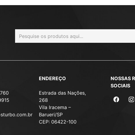
ENDEREÇO
NOSSAS 
SOCIAIS
7760
Estrada das Nações,
9915
268
Vila Iracema –
osturbo.com.br
Barueri/SP
CEP: 06422-100