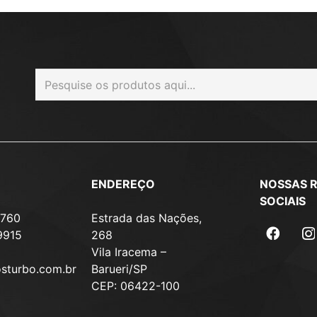
ENDEREÇO
NOSSAS 
SOCIAIS
7760
Estrada das Nações,
9915
268
Vila Iracema –
osturbo.com.br
Barueri/SP
CEP: 06422-100