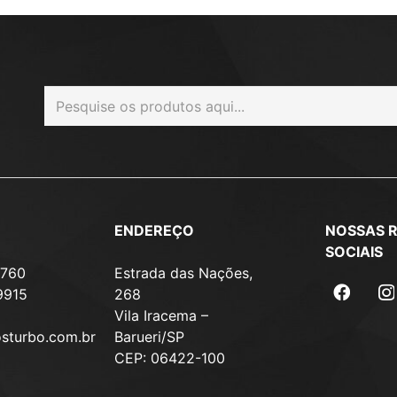
ENDEREÇO
NOSSAS 
SOCIAIS
7760
Estrada das Nações,
9915
268
Vila Iracema –
osturbo.com.br
Barueri/SP
CEP: 06422-100