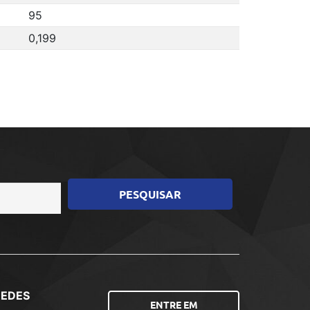
95
0,199
REDES
ENTRE EM