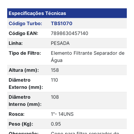
Especificações Técnicas
Código Turbo:
TBS1070
Código EAN:
7898630457140
Linha:
PESADA
Tipo de Filtro:
Elemento Filtrante Separador de
Água
Altura (mm):
158
Diâmetro
110
Externo (mm):
Diâmetro
108
Interno (mm):
Rosca:
1"- 14UNS
Peso (Kg):
0.95
Observação:
Copo para filtro separador de