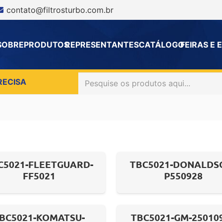
contato@filtrosturbo.com.br
SOBRE
PRODUTOS
REPRESENTANTES
CATÁLOGO
FEIRAS E
RECISA
C5021-FLEETGUARD-
TBC5021-DONALDS
FF5021
P550928
BC5021-KOMATSU-
TBC5021-GM-25010