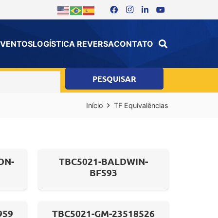
 EVENTOS
LOGÍSTICA REVERSA
CONTATO
Início
TF Equivalências
ON-
TBC5021-BALDWIN-
BF593
959
TBC5021-GM-23518526