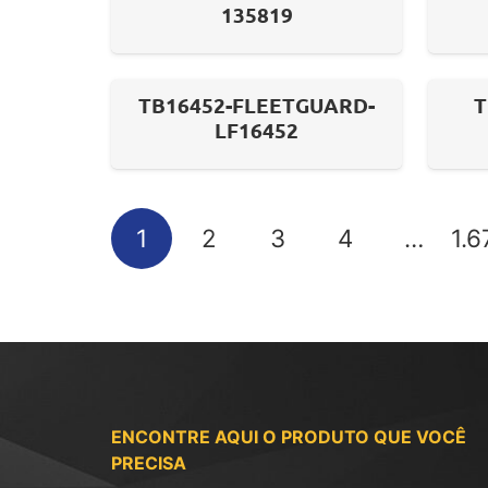
135819
TB16452-FLEETGUARD-
T
LF16452
1
2
3
4
…
1.6
ENCONTRE AQUI O PRODUTO QUE VOCÊ
PRECISA