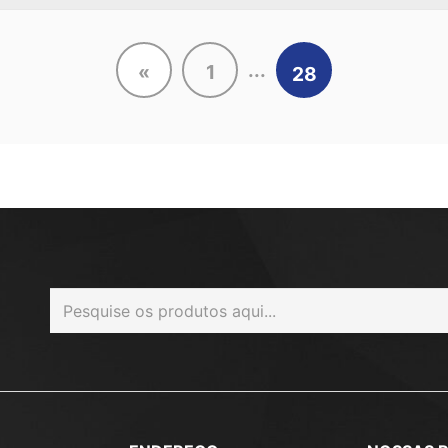
...
«
1
28